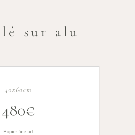
lé sur alu
40x60cm
480€
Papier fine art